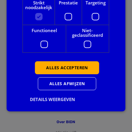
Strikt
Prestatie
Targeting
noodzakelijk
Onze dienstverlening
Alle thema's
Functioneel
Niet-
geclassificeerd
Voor gemeenten
Privacy en veiligheid
ALLES ACCEPTEREN
Ook handig
Agenda
ALLES AFWIJZEN
Downloads
DETAILS WEERGEVEN
Nieuws
Over BIDN
Strikt noodzakelijk
Prestatie
Targeting
Functioneel
Niet-geclassificeerd