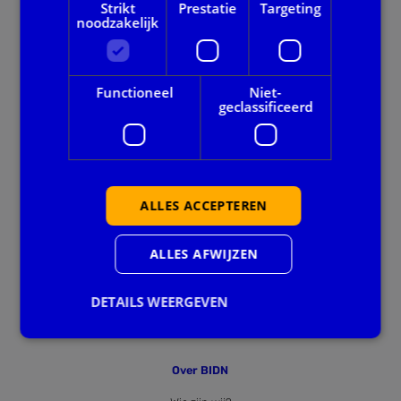
Strikt
Prestatie
Targeting
noodzakelijk
Onze dienstverlening
Alle thema's
Functioneel
Niet-
geclassificeerd
Voor gemeenten
Privacy en veiligheid
ALLES ACCEPTEREN
Ook handig
Agenda
ALLES AFWIJZEN
Downloads
DETAILS WEERGEVEN
Nieuws
Over BIDN
Strikt noodzakelijk
Prestatie
Targeting
Functioneel
Niet-geclassificeerd