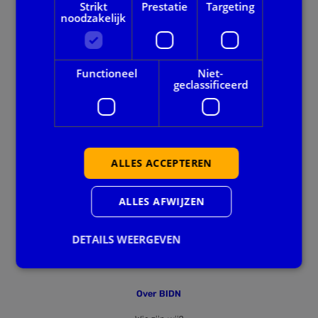
Strikt
Prestatie
Targeting
noodzakelijk
Onze dienstverlening
Alle thema's
Functioneel
Niet-
geclassificeerd
Voor gemeenten
Privacy en veiligheid
ALLES ACCEPTEREN
Ook handig
Agenda
ALLES AFWIJZEN
Downloads
DETAILS WEERGEVEN
Nieuws
Over BIDN
Strikt noodzakelijk
Prestatie
Targeting
Functioneel
Niet-geclassificeerd