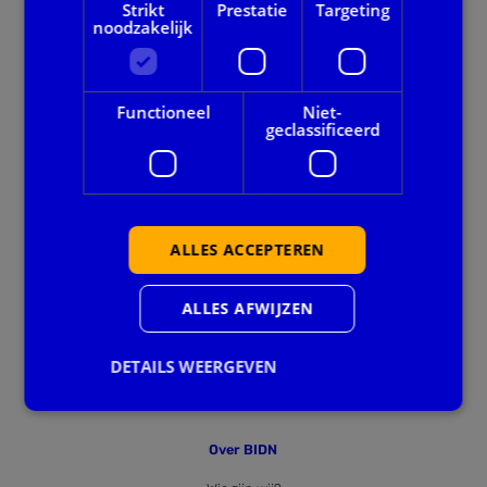
Strikt
Prestatie
Targeting
noodzakelijk
Onze dienstverlening
Alle thema's
Functioneel
Niet-
geclassificeerd
Voor gemeenten
Privacy en veiligheid
ALLES ACCEPTEREN
Ook handig
Agenda
ALLES AFWIJZEN
Downloads
DETAILS WEERGEVEN
Nieuws
Over BIDN
Strikt noodzakelijk
Prestatie
Targeting
Functioneel
Niet-geclassificeerd