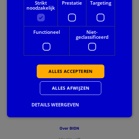
Strikt
Prestatie
Targeting
noodzakelijk
Onze dienstverlening
Alle thema's
Functioneel
Niet-
geclassificeerd
Voor gemeenten
Privacy en veiligheid
ALLES ACCEPTEREN
Ook handig
Agenda
ALLES AFWIJZEN
Downloads
DETAILS WEERGEVEN
Nieuws
Over BIDN
Strikt noodzakelijk
Prestatie
Targeting
Functioneel
Niet-geclassificeerd