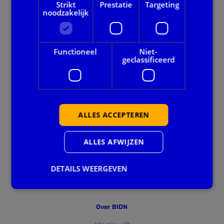
Strikt
Prestatie
Targeting
noodzakelijk
Onze dienstverlening
Alle thema's
Functioneel
Niet-
geclassificeerd
Voor gemeenten
Privacy en veiligheid
ALLES ACCEPTEREN
Ook handig
Agenda
ALLES AFWIJZEN
Downloads
DETAILS WEERGEVEN
Nieuws
Over BIDN
Strikt noodzakelijk
Prestatie
Targeting
Functioneel
Niet-geclassificeerd