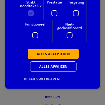
Strikt
Prestatie
Targeting
noodzakelijk
Onze dienstverlening
Alle thema's
Functioneel
Niet-
geclassificeerd
Voor gemeenten
Privacy en veiligheid
ALLES ACCEPTEREN
Ook handig
Agenda
ALLES AFWIJZEN
Downloads
DETAILS WEERGEVEN
Nieuws
Over BIDN
Strikt noodzakelijk
Prestatie
Targeting
Functioneel
Niet-geclassificeerd