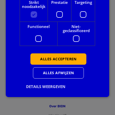
Strikt
Prestatie
Targeting
noodzakelijk
Onze dienstverlening
Alle thema's
Functioneel
Niet-
geclassificeerd
Voor gemeenten
Privacy en veiligheid
ALLES ACCEPTEREN
Ook handig
Agenda
ALLES AFWIJZEN
Downloads
DETAILS WEERGEVEN
Nieuws
Over BIDN
Strikt noodzakelijk
Prestatie
Targeting
Functioneel
Niet-geclassificeerd