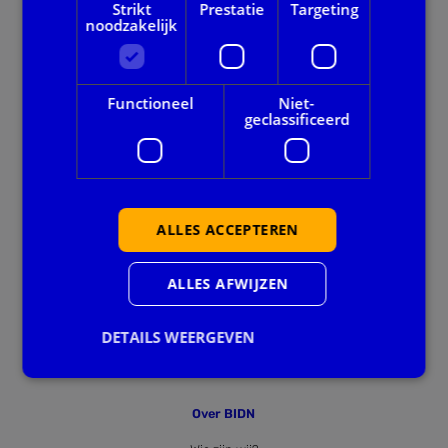
Strikt
Prestatie
Targeting
noodzakelijk
Onze dienstverlening
Alle thema's
Functioneel
Niet-
geclassificeerd
Voor gemeenten
Privacy en veiligheid
ALLES ACCEPTEREN
Ook handig
Agenda
ALLES AFWIJZEN
Downloads
DETAILS WEERGEVEN
Nieuws
Over BIDN
Strikt noodzakelijk
Prestatie
Targeting
Functioneel
Niet-geclassificeerd