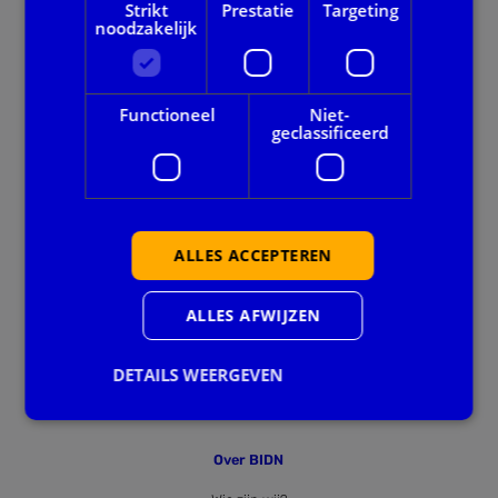
Strikt
Prestatie
Targeting
noodzakelijk
Onze dienstverlening
Alle thema's
Functioneel
Niet-
geclassificeerd
Voor gemeenten
Privacy en veiligheid
ALLES ACCEPTEREN
Ook handig
Agenda
ALLES AFWIJZEN
Downloads
DETAILS WEERGEVEN
Nieuws
Over BIDN
Strikt noodzakelijk
Prestatie
Targeting
Functioneel
Niet-geclassificeerd