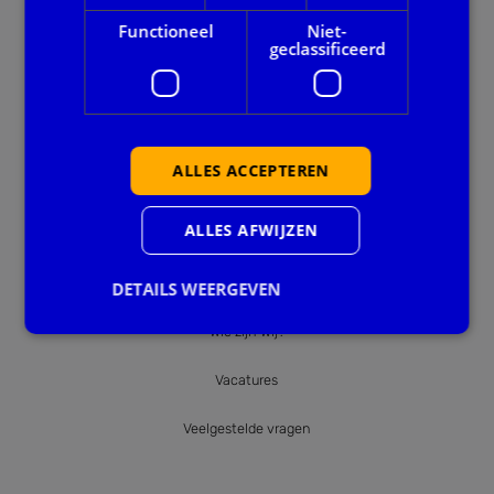
Functioneel
Niet-
Privacy en veiligheid
geclassificeerd
Ook handig
Agenda
ALLES ACCEPTEREN
Downloads
ALLES AFWIJZEN
Nieuws
DETAILS WEERGEVEN
Over BIDN
Wie zijn wij?
Strikt noodzakelijk
Prestatie
Targeting
Vacatures
Functioneel
Niet-geclassificeerd
Veelgestelde vragen
Strikt noodzakelijke cookies maken de
kernfunctionaliteiten van de website mogelijk, zoals
gebruikersaanmelding en accountbeheer. De