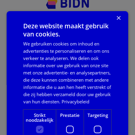
×
Postbus
Deze website maakt gebruik
Postbus 19247
van cookies.
3501 DE Utrecht
We gebruiken cookies om inhoud en
KvK: 27244197
advertenties te personaliseren en om ons
Servicedesk
verkeer te analyseren. We delen ook
informatie over uw gebruik van onze site
0800 222 11 22
met onze advertentie- en analysepartners,
Receptie
die deze kunnen combineren met andere
informatie die u aan hen heeft verstrekt of
088 514 16 00
die zij hebben verzameld door uw gebruik
van hun diensten.
Privacybeleid
Onze dienstverlening
Strikt
Prestatie
Targeting
Alle thema's
noodzakelijk
Voor gemeenten