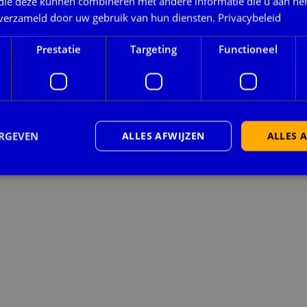
 die deze kunnen combineren met andere informatie die u aan hen
n verzameld door uw gebruik van hun diensten.
Privacybeleid
Prestatie
Targeting
Functioneel
ERGEVEN
ALLES AFWIJZEN
ALLES 
trikt noodzakelijk
Prestatie
Targeting
Functioneel
Niet-geclassificee
 cookies maken de kernfunctionaliteiten van de website mogelijk, zoals gebruikersaanm
bsite kan niet goed worden gebruikt zonder de strikt noodzakelijke cookies.
Aanbieder
/
Vervaldatum
Omschrijving
Domein
nt
4 weken 2
Deze cookie wordt gebruikt door de Cookie-S
CookieScript
dagen
om de cookievoorkeuren van bezoekers te o
www.bidn.nl