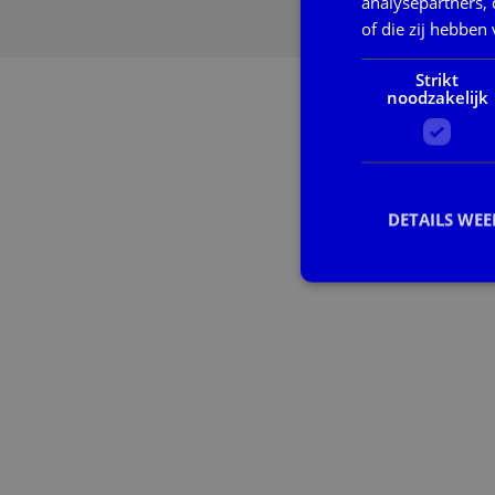
analysepartners,
of die zij hebbe
Strikt
noodzakelijk
DETAILS WE
S
Strikt noodzakelijke
accountbeheer. De we
Naam
CookieScriptConse