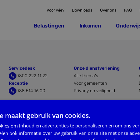
Voor wie?
Downloads
Over ons
FAQ
Belastingen
Inkomen
Onderwij
Servicedesk
Onze dienstverlening
0800 222 11 22
Alle thema's
Receptie
Voor gemeenten
088 514 16 00
Privacy en veiligheid
e maakt gebruik van cookies.
kies om inhoud en advertenties te personaliseren en om ons ver
Privacy statement
Instellingen
len ook informatie over uw gebruik van onze site met onze adver