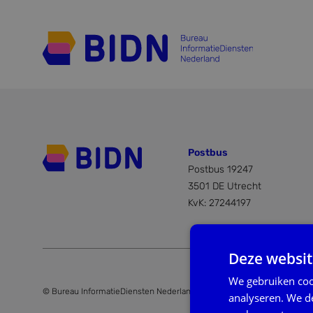
Postbus
Postbus 19247
3501 DE Utrecht
KvK: 27244197
Deze websit
We gebruiken coo
© Bureau InformatieDiensten Nederland
Algemene voorwaarden
analyseren. We de