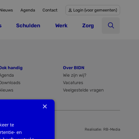
Nieuws
Agenda
Contact
Login (voor gemeenten)
Login (voor gemeenten)
s
Schulden
Werk
Zorg
Open zoek
Ook handig
Over BIDN
Agenda
Wie zijn wij?
Downloads
Vacatures
Nieuws
Veelgestelde vragen
×
keer te
Realisatie:
RB-Media
tentie- en