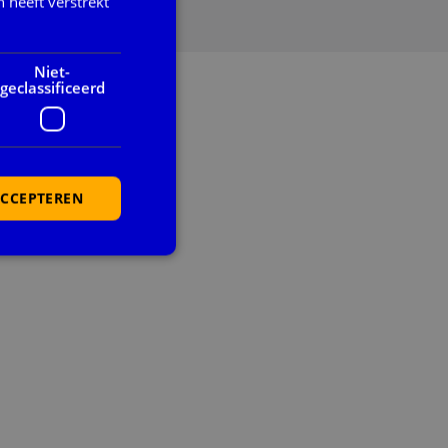
 heeft verstrekt
Niet-
geclassificeerd
ACCEPTEREN
rd
elding en
cript.com-service
nthouden. De