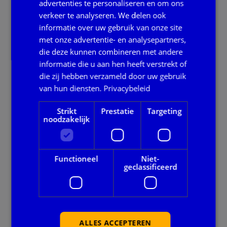
advertenties te personaliseren en om ons
Onze dienstverlening
verkeer te analyseren. We delen ook
informatie over uw gebruik van onze site
Alle thema's
met onze advertentie- en analysepartners,
die deze kunnen combineren met andere
Voor gemeenten
informatie die u aan hen heeft verstrekt of
die zij hebben verzameld door uw gebruik
Privacy en veiligheid
van hun diensten.
Privacybeleid
Ook handig
Strikt
Prestatie
Targeting
noodzakelijk
Agenda
Downloads
Functioneel
Niet-
geclassificeerd
Nieuws
Over BIDN
Wie zijn wij?
ALLES ACCEPTEREN