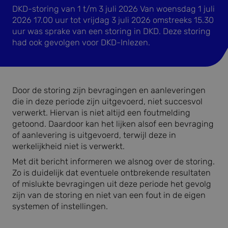
DKD-storing van 1 t/m 3 juli 2026 Van woensdag 1 juli
2026 17.00 uur tot vrijdag 3 juli 2026 omstreeks 15.30
uur was sprake van een storing in DKD. Deze storing
had ook gevolgen voor DKD-Inlezen.
Door de storing zijn bevragingen en aanleveringen
die in deze periode zijn uitgevoerd, niet succesvol
verwerkt. Hiervan is niet altijd een foutmelding
getoond. Daardoor kan het lijken alsof een bevraging
of aanlevering is uitgevoerd, terwijl deze in
werkelijkheid niet is verwerkt.
Met dit bericht informeren we alsnog over de storing.
Zo is duidelijk dat eventuele ontbrekende resultaten
of mislukte bevragingen uit deze periode het gevolg
zijn van de storing en niet van een fout in de eigen
systemen of instellingen.