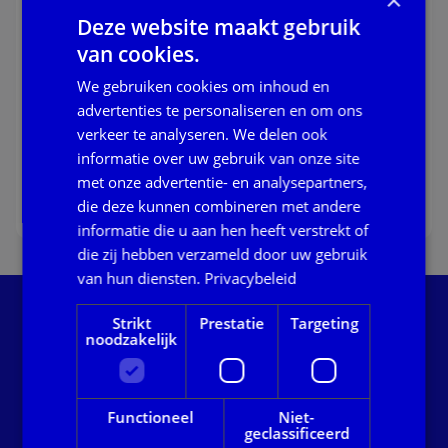
Voorkom dubbele zorgkosten met de Wlz-
Deze website maakt gebruik
registertoets en Wlz-signalen
van cookies.
Zorg
We gebruiken cookies om inhoud en
Gemeenten zetten zich dagelijks in om inwoners
de juiste ondersteuning te bieden. Daarbij is het
advertenties te personaliseren en om ons
belangrijk dat zorg vanuit de juiste wet wordt
verkeer te analyseren. We delen ook
gefinancierd. In de praktijk komt het echter voor
informatie over uw gebruik van onze site
02 juni 2026
dat inwoners zowel binnen de Wet
met onze advertentie- en analysepartners,
maatschappelijke ondersteuning (Wmo) als binnen
Lees verder
die deze kunnen combineren met andere
de Wet langdurige zorg (Wlz) in beeld zijn. Wanneer
informatie die u aan hen heeft verstrekt of
Lees verder over voorkom dubbele zorgkosten met de wl
dit niet tijdig wordt gesignaleerd, kan dit leiden tot
die zij hebben verzameld door uw gebruik
dubbele zorgverlening, onnodige vergoedingen en
extra administratieve lasten.
van hun diensten.
Privacybeleid
Onze servicedesk helpt je graag verder: bel of mail
Strikt
Prestatie
Targeting
noodzakelijk
met ons voor persoonlijk advies. Wil je direct contact
met een specifiek team? Bekijk dan de
telefoonnummers en e-mailadressen op onze
contactpagina.
Functioneel
Niet-
geclassificeerd