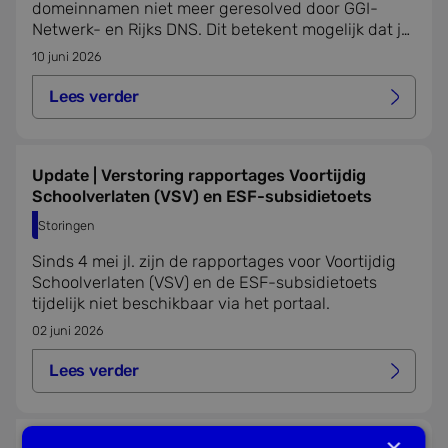
domeinnamen niet meer geresolved door GGI-
Netwerk- en Rijks DNS. Dit betekent mogelijk dat je
onze en andere diensten niet meer kan bereiken.
10 juni 2026
Lees verder
Lees verder over urgent bericht: ggi-netwerk dns – res
Update | Verstoring rapportages Voortijdig
Schoolverlaten (VSV) en ESF-subsidietoets
Storingen
Sinds 4 mei jl. zijn de rapportages voor Voortijdig
Schoolverlaten (VSV) en de ESF-subsidietoets
tijdelijk niet beschikbaar via het portaal.
02 juni 2026
Lees verder
Lees verder over update | verstoring rapportages voorti
×