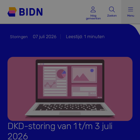
Inlog gemeenten
Inlog
Zoeken
Menu
gemeenten
07 juli 2026
Leestijd:
1
minuten
Storingen
DKD-storing van 1 t/m 3 juli
2026