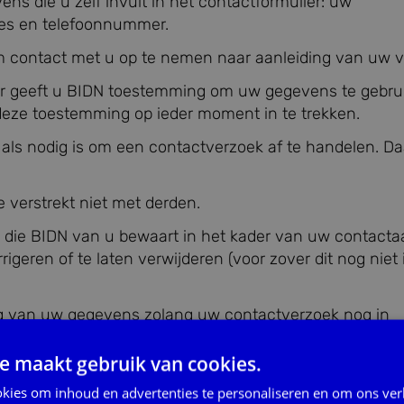
ns die u zelf invult in het contactformulier: uw
es en telefoonnummer.
m contact met u op te nemen naar aanleiding van uw v
er geeft u BIDN toestemming om uw gegevens te gebr
deze toestemming op ieder moment in te trekken.
als nodig is om een contactverzoek af te handelen. D
 verstrekt niet met derden.
n die BIDN van u bewaart in het kader van uw contacta
eren of te laten verwijderen (voor zover dit nog niet 
 van uw gegevens zolang uw contactverzoek nog in
e maakt gebruik van cookies.
op wij met uw persoonsgegevens omgaan? Dan kunt u 
kies om inhoud en advertenties te personaliseren en om ons ver