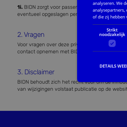
analyseren. We de
1i.
BIDN zorgt voor passende technische en org
analysepartners,
eventueel opgeslagen persoonsgegevens.
of die zij hebbe
Strikt
2. Vragen
noodzakelijk
Voor vragen over deze privacyverklaring, ons 
contact opnemen met BIDN.
DETAILS WE
3. Disclaimer
BIDN behoudt zich het recht voor om de inhoud 
van wijzigingen volstaat publicatie op de websi
S
Strikt noodzakelijke
accountbeheer. De we
Naam