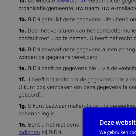
1a.
De website
www.bidn.nl
verzamelt de gegeve
organisatie/gemeente, uw naam, uw e-mailadr
1b.
BIDN gebruikt deze gegevens uitsluitend o
1c.
Door het versturen van het contactformuli
contact met u op te nemen. U heeft het recht 
1d.
BIDN bewaart deze gegevens alleen zolang 
worden de gegevens verwijderd.
1e.
BIDN deelt de gegevens die u via de website
1f.
U heeft het recht om de gegevens in te zie
U kunt ook verzoeken om deze gegevens te corrig
gebeurd).
1g.
U kunt bezwaar maken tegen de verwerking
behandeling is.
Deze websit
1h.
Bent u het niet eens met de manier waar
indienen
bij BIDN.
We gebruiken coo