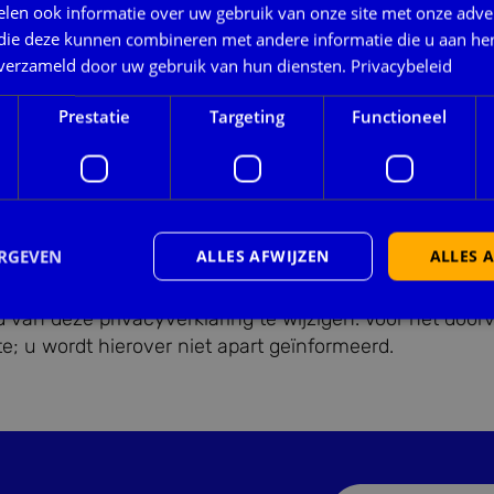
len ook informatie over uw gebruik van onze site met onze adver
anisatorische beveiligingsmaatregelen ter beschermi
 die deze kunnen combineren met andere informatie die u aan hen
n verzameld door uw gebruik van hun diensten.
Privacybeleid
Prestatie
Targeting
Functioneel
cookiebeleid of de verwerking van uw persoonsgegeven
ERGEVEN
ALLES AFWIJZEN
ALLES 
van deze privacyverklaring te wijzigen. Voor het door
te; u wordt hierover niet apart geïnformeerd.
trikt noodzakelijk
Prestatie
Targeting
Functioneel
Niet-geclassificee
 cookies maken de kernfunctionaliteiten van de website mogelijk, zoals gebruikersaanm
bsite kan niet goed worden gebruikt zonder de strikt noodzakelijke cookies.
Aanbieder
/
Vervaldatum
Omschrijving
Domein