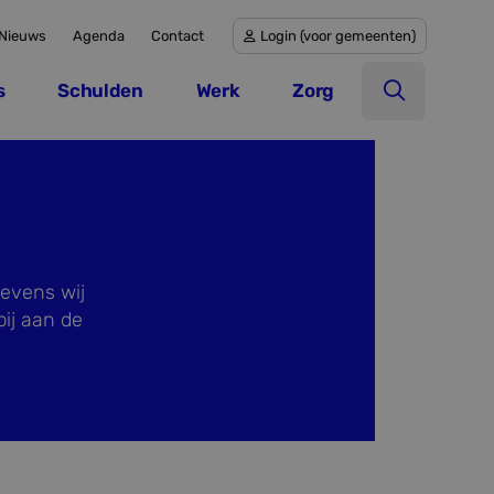
Nieuws
Agenda
Contact
Login (voor gemeenten)
Login (voor gemeenten)
s
Schulden
Werk
Zorg
Open zoek
gevens wij
ij aan de