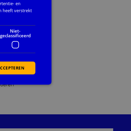
tentie- en
ng van
 heeft verstrekt
Niet-
geclassificeerd
s kunt u
ACCEPTEREN
voeren
rd
elding en