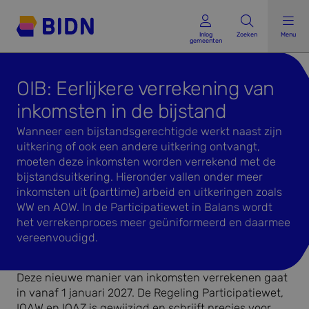
Inlog gemeenten
Inlog
Zoeken
Menu
gemeenten
OIB: Eerlijkere verrekening van
inkomsten in de bijstand
Wanneer een bijstandsgerechtigde werkt naast zijn
uitkering of ook een andere uitkering ontvangt,
moeten deze inkomsten worden verrekend met de
bijstandsuitkering. Hieronder vallen onder meer
inkomsten uit (parttime) arbeid en uitkeringen zoals
WW en AOW. In de Participatiewet in Balans wordt
het verrekenproces meer geüniformeerd en daarmee
vereenvoudigd.
Deze nieuwe manier van inkomsten verrekenen gaat
in vanaf 1 januari 2027. De Regeling Participatiewet,
IOAW en IOAZ is gewijzigd en schrijft precies voor