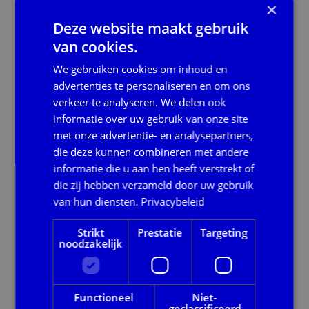
×
In de Polisadministratie van het UWV wordt
informatie over loon, uitkeringen en pensioenen
Deze website maakt gebruik
geregistreerd. BIDN bevraagt wekelijks alle
van cookies.
Burgerservicenummers in de Polisadministratie van
mensen die een bijstandsuitkering ontvangen.
We gebruiken cookies om inhoud en
Hierbij controleert BIDN of er nieuwe of gewijzigde
advertenties te personaliseren en om ons
inkomensgegevens van bijstandsgerechtigden
verkeer te analyseren. We delen ook
bekend zijn. De bruto gegevens worden voorzien van
informatie over uw gebruik van onze site
een netto berekening en zo wordt van deze
met onze advertentie- en analysepartners,
gegevens bruikbare informatie gemaakt. Hiermee
die deze kunnen combineren met andere
krijgt de gemeente sneller inzicht in nieuwe of
informatie die u aan hen heeft verstrekt of
gewijzigde inkomsten. Indien uw gemeente gebruik
die zij hebben verzameld door uw gebruik
wil maken van OIB dan kan dit worden aangezet op
van hun diensten.
Privacybeleid
ons beveiligde portaal, waarna de OIB lijsten de
daaropvolgende maand te downloaden zijn.
Strikt
Prestatie
Targeting
noodzakelijk
Wijzigingen per januari 2026 vanwege
Participatiewet in Balans
Op 1 januari 2026 is het wetsvoorstel Participatiewet
Functioneel
Niet-
in Balans’ in werking getreden. De maatregelen die
geclassificeerd