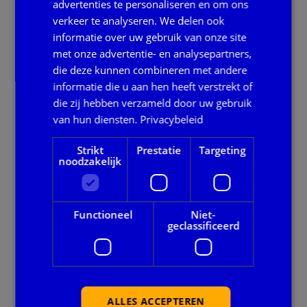
advertenties te personaliseren en om ons
Onze dienstverlening
verkeer te analyseren. We delen ook
informatie over uw gebruik van onze site
Alle thema's
met onze advertentie- en analysepartners,
die deze kunnen combineren met andere
Voor gemeenten
informatie die u aan hen heeft verstrekt of
die zij hebben verzameld door uw gebruik
Privacy en veiligheid
van hun diensten.
Privacybeleid
Ook handig
Strikt
Prestatie
Targeting
noodzakelijk
Agenda
Downloads
Functioneel
Niet-
geclassificeerd
Nieuws
Over BIDN
Wie zijn wij?
ALLES ACCEPTEREN