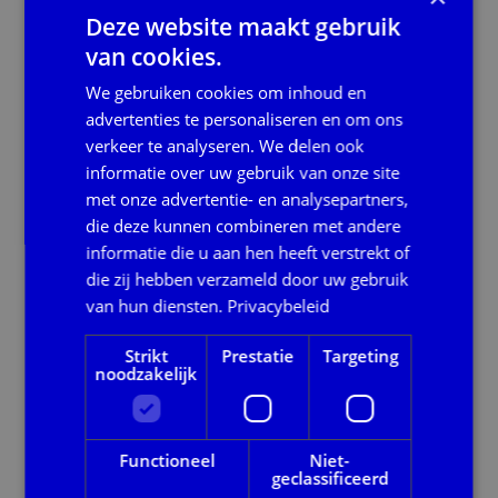
Deze website maakt gebruik
van cookies.
Eva | Handleiding Klantmanagers (PDF)
Eva | Handleiding Klantmanagers
(PDF)
We gebruiken cookies om inhoud en
1.56mb
advertenties te personaliseren en om ons
verkeer te analyseren. We delen ook
informatie over uw gebruik van onze site
met onze advertentie- en analysepartners,
Eva | Handreiking Instrumentenformat (PDF)
Eva | Handreiking
die deze kunnen combineren met andere
Instrumentenformat (PDF)
informatie die u aan hen heeft verstrekt of
936.62kb
die zij hebben verzameld door uw gebruik
van hun diensten.
Privacybeleid
Eva | Handreiking Methodisch werken (PDF )
Eva | Handreiking Methodisch werken
Strikt
Prestatie
Targeting
noodzakelijk
(PDF )
660.12kb
Functioneel
Niet-
geclassificeerd