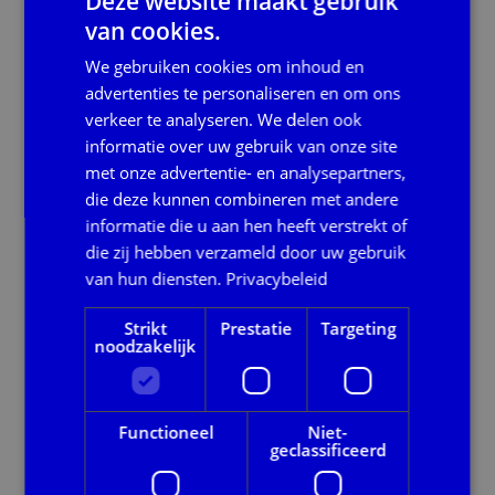
Deze website maakt gebruik
van cookies.
Privacy | Privacybeleid (PDF)
Privacy | Privacybeleid (PDF)
144.36kb
We gebruiken cookies om inhoud en
advertenties te personaliseren en om ons
verkeer te analyseren. We delen ook
informatie over uw gebruik van onze site
Privacy | Privacyprotocol (PDF)
Privacy | Privacyprotocol (PDF)
met onze advertentie- en analysepartners,
271.42kb
die deze kunnen combineren met andere
informatie die u aan hen heeft verstrekt of
die zij hebben verzameld door uw gebruik
Privacy | Strategisch informatiebeveiligingsbel
Privacy | Strategisch
van hun diensten.
Privacybeleid
informatiebeveiligingsbeleid (PDF)
283.11kb
Strikt
Prestatie
Targeting
noodzakelijk
Privacy | Verdeling respectieve verantwoordel
Privacy | Verdeling respectieve
Functioneel
Niet-
verantwoordelijkheden AVG (PDF)
geclassificeerd
653.39kb