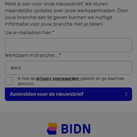
de website te volgen
Meld je aan voor onze nieuwsbrief. We sturen
om de
maandelijks updates over onze werkzaamheden. Door
gebruikerservaring en
websitefunctionaliteit
jouw branche aan te geven kunnen we nuttige
te verbeteren.
informatie voor jouw branche met je delen!
MUID
1 jaar
Deze cookie wordt
Microsoft
Uw e-mailadres hier *
veel gebruikt door
Corporation
mijn Microsoft als
.bing.com
een unieke
gebruikers-ID. Het
kan worden ingesteld
door ingesloten
Werkzaam in branche... *
microsoft-scripts.
Algemeen wordt
aangenomen dat het
synchroniseert tussen
veel verschillende
Ik heb de
privacy voorwaarden
gelezen en ga daarmee
Microsoft-domeinen,
akkoord.
waardoor gebruikers
kunnen worden
gevolgd.
Aanmelden voor de nieuwsbrief
MR
1 week
Dit is een Microsoft
Microsoft
MSN 1st party cookie
Corporation
die we gebruiken om
.c.clarity.ms
het gebruik van de
website voor interne
analyses te meten.
ANONCHK
9 minuten 56
Deze cookie
Microsoft
seconden
verzamelt informatie