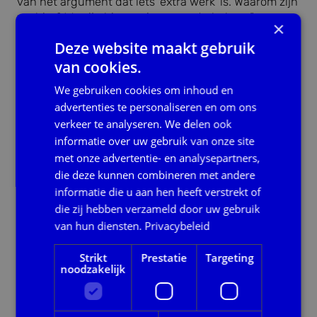
van het argument dat iets ‘extra werk’ is. Waarom zijn
we hier? We zijn hier om inwoners te helpen.”
×
Deze website maakt gebruik
OIB zorgt voor uniforme verrekening
van cookies.
Volgens Drechtsteden levert OIB niet alleen
tijdswinst op, maar vooral kwaliteitsverbetering.
We gebruiken cookies om inhoud en
advertenties te personaliseren en om ons
“OIB levert netto-inkomsten aan,” zegt Jonathan.
verkeer te analyseren. We delen ook
“Dat voorkomt veel rekenwerk en
interpretatieverschillen.” Joost vult aan: “Vroeger kon
informatie over uw gebruik van onze site
je tien medewerkers dezelfde loonstrook geven en
met onze advertentie- en analysepartners,
kreeg je tien verschillende uitkomsten. Dat probleem
die deze kunnen combineren met andere
verdwijnt met OIB.” Juist met het oog op de nieuwe
informatie die u aan hen heeft verstrekt of
Participatiewet in Balans wordt dat steeds
die zij hebben verzameld door uw gebruik
belangrijker. Uniforme inkomstenverrekening wordt
van hun diensten.
Privacybeleid
daarin namelijk een belangrijk uitgangspunt.
“Het is eigenlijk niet meer uit te leggen waarom
Strikt
Prestatie
Targeting
noodzakelijk
gemeenten nog verschillend verrekenen,” zegt Joost.
“Daarom vinden wij dat OIB uiteindelijk gewoon de
standaard zou moeten worden.”