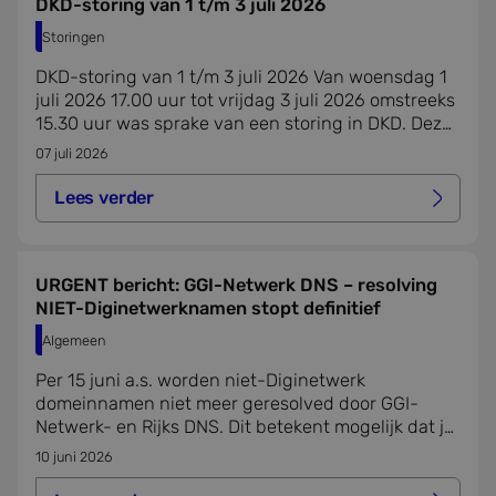
www.bidn.nl
DKD-storing van 1 t/m 3 juli 2026
applica
basis 
Storingen
taal. Di
identif
DKD-storing van 1 t/m 3 juli 2026 Van woensdag 1
algeme
doelei
juli 2026 17.00 uur tot vrijdag 3 juli 2026 omstreeks
wordt 
15.30 uur was sprake van een storing in DKD. Deze
om var
van
storing had ook gevolgen voor DKD-Inlezen.
07 juli 2026
gebruik
te ond
Het is 
Lees verder
gespro
willeke
gegene
Lees verder over dkd-storing van 1 t/m 3 juli 2026
nummer
wordt g
kan spe
URGENT bericht: GGI-Netwerk DNS – resolving
voor de
NIET-Diginetwerknamen stopt definitief
een go
voorbee
behou
Algemeen
een in
status 
Per 15 juni a.s. worden niet-Diginetwerk
gebrui
domeinnamen niet meer geresolved door GGI-
pagina'
Netwerk- en Rijks DNS. Dit betekent mogelijk dat je
onze en andere diensten niet meer kan bereiken.
10 juni 2026