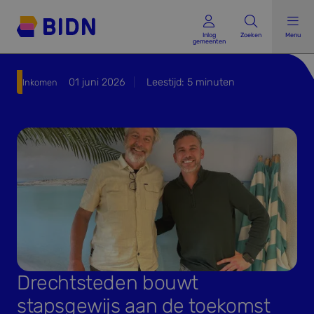
Inlog gemeenten
Inlog
Zoeken
Menu
gemeenten
01 juni 2026
Leestijd:
5
minuten
Inkomen
Drechtsteden bouwt
stapsgewijs aan de toekomst