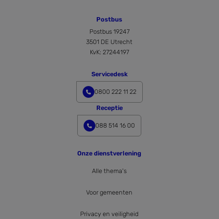
Corporation
over hoe de
.c.clarity.ms
eindgebruiker de
Postbus
website gebruikt en
over eventuele
Postbus 19247
advertenties die de
eindgebruiker
3501 DE Utrecht
mogelijk heeft gezien
KvK: 27244197
voordat hij de
genoemde website
bezocht.
Servicedesk
0800 222 11 22
Receptie
088 514 16 00
Onze dienstverlening
Alle thema's
Voor gemeenten
Privacy en veiligheid