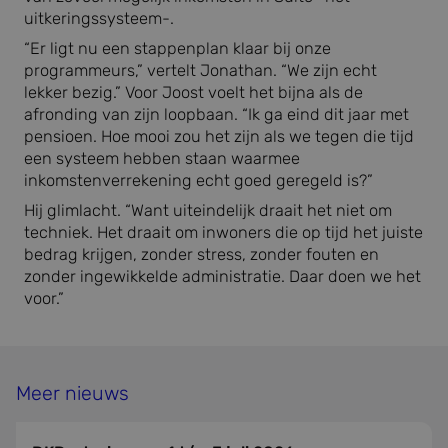
strikt noodzakelijke cookies.
uitkeringssysteem-.
Aanbieder
/
Naam
Vervaldatum
Omschr
“Er ligt nu een stappenplan klaar bij onze
Domein
programmeurs,” vertelt Jonathan. “We zijn echt
CookieScriptConsent
4 weken 2
Deze c
CookieScript
lekker bezig.” Voor Joost voelt het bijna als de
dagen
wordt 
www.bidn.nl
door d
afronding van zijn loopbaan. “Ik ga eind dit jaar met
Script.
pensioen. Hoe mooi zou het zijn als we tegen die tijd
om de
cookie
een systeem hebben staan waarmee
van be
inkomstenverrekening echt goed geregeld is?”
onthou
cookie
van Co
Hij glimlacht. “Want uiteindelijk draait het niet om
Script.
techniek. Het draait om inwoners die op tijd het juiste
noodza
correct
bedrag krijgen, zonder stress, zonder fouten en
zonder ingewikkelde administratie. Daar doen we het
_GRECAPTCHA
5 maanden 4
Google
Google LLC
weken
reCAP
www.google.com
voor.”
plaatst
noodza
cookie
(_GREC
Google Privacy Policy
wannee
wordt 
Meer nieuws
met he
de risi
PHPSESSID
Sessie
Cookie
PHP.net
gegene