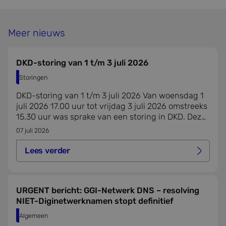
Meer nieuws
DKD-storing van 1 t/m 3 juli 2026
Storingen
DKD-storing van 1 t/m 3 juli 2026 Van woensdag 1
juli 2026 17.00 uur tot vrijdag 3 juli 2026 omstreeks
15.30 uur was sprake van een storing in DKD. Deze
storing had ook gevolgen voor DKD-Inlezen.
07 juli 2026
Lees verder
Lees verder over dkd-storing van 1 t/m 3 juli 2026
URGENT bericht: GGI-Netwerk DNS – resolving
NIET-Diginetwerknamen stopt definitief
Algemeen