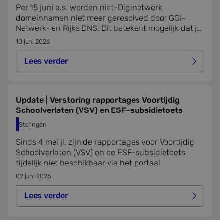
Per 15 juni a.s. worden niet-Diginetwerk
domeinnamen niet meer geresolved door GGI-
Netwerk- en Rijks DNS. Dit betekent mogelijk dat je
onze en andere diensten niet meer kan bereiken.
10 juni 2026
Lees verder
Lees verder over urgent bericht: ggi-netwerk dns – res
Update | Verstoring rapportages Voortijdig
Schoolverlaten (VSV) en ESF-subsidietoets
Storingen
Sinds 4 mei jl. zijn de rapportages voor Voortijdig
Schoolverlaten (VSV) en de ESF-subsidietoets
tijdelijk niet beschikbaar via het portaal.
02 juni 2026
Lees verder
Lees verder over update | verstoring rapportages voorti