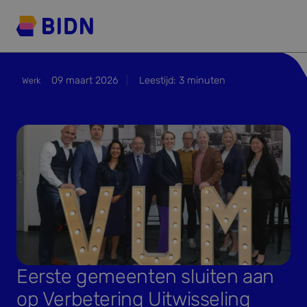
09 maart 2026
Leestijd:
3
minuten
Werk
Eerste gemeenten sluiten aan
op Verbetering Uitwisseling