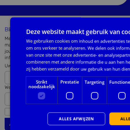
Blijf op de hoogte
Deze website maakt gebruik van coo
Meld je aan voor onze nieuwsbrief. We sturen
We gebruiken cookies om inhoud en advertenties te
maandelijks updates over onze werkzaamheden. Door
om ons verkeer te analyseren. We delen ook inform
jouw branche aan te geven kunnen we nuttige
van onze site met onze advertentie- en analysepart
informatie voor jouw branche met je delen!
combineren met andere informatie die u aan hen hee
Uw e-mailadres hier *
zij hebben verzameld door uw gebruik van hun die
Strikt
Prestatie
Targeting
Functione
noodzakelijk
Werkzaam in branche... *
Ik heb de
privacy voorwaarden
gelezen en ga daarmee
akkoord.
ALLES AFWIJZEN
ALL
Aanmelden voor de nieuwsbrief