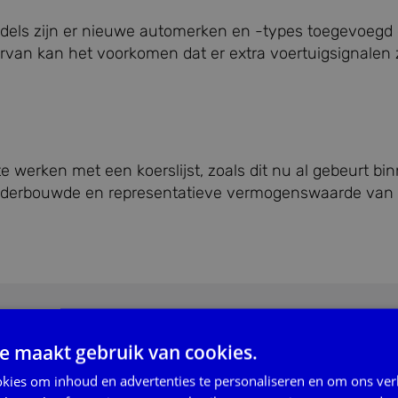
middels zijn er nieuwe automerken en -types toegevoegd 
iervan kan het voorkomen dat er extra voertuigsignalen 
.
werken met een koerslijst, zoals dit nu al gebeurt bi
onderbouwde en representatieve vermogenswaarde van
e maakt gebruik van cookies.
kies om inhoud en advertenties te personaliseren en om ons ver