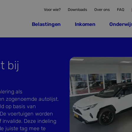
Voor wie?
Downloads
Over ons
FAQ
Belastingen
Inkomen
Onderwij
t bij
ering als
en zogenoemde autolijst.
ld op basis van
. De voertuigen worden
 invalide. Deze indeling
e juiste tag mee te