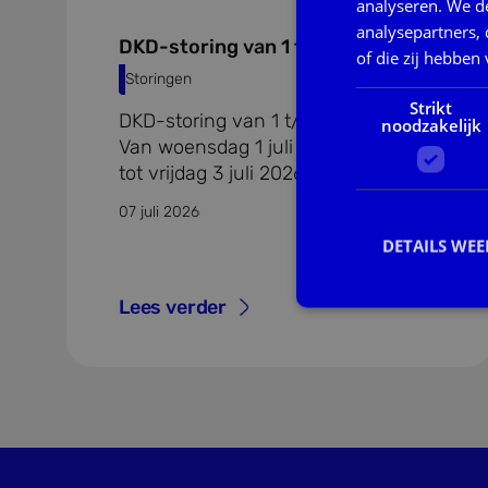
analyseren. We de
analysepartners,
DKD-storing van 1 t/m 3 juli 2026
of die zij hebbe
Storingen
Strikt
DKD-storing van 1 t/m 3 juli 2026
noodzakelijk
Van woensdag 1 juli 2026 17.00 uur
tot vrijdag 3 juli 2026 omstreeks
15.30 uur was sprake van een
07 juli 2026
storing in DKD. Deze storing had ook
DETAILS WE
gevolgen voor DKD-Inlezen.
Lees verder
Lees verder over dkd-storing van 1 t/m 3 juli
S
Strikt noodzakelijke
accountbeheer. De we
Naam