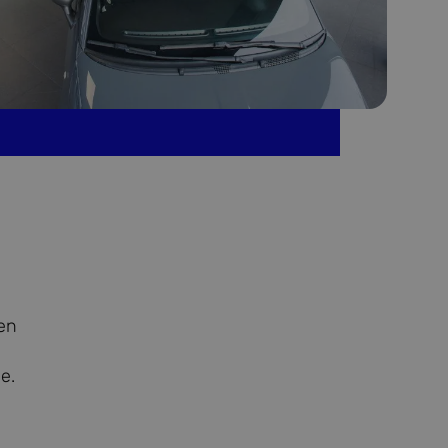
een
e.