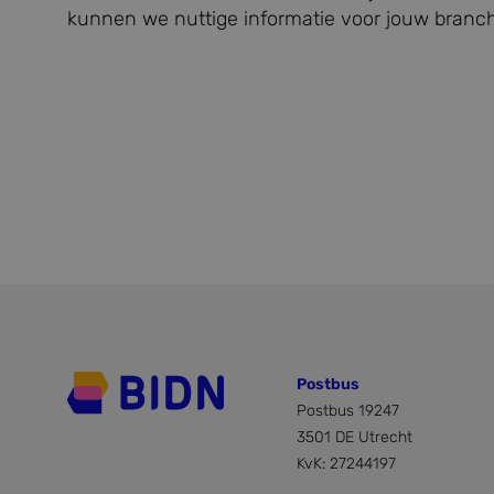
.c.bi
kunnen we nuttige informatie voor jouw branch
SM
.c.cla
_clsk
Micro
.bidn.
SRM_B
Micro
Corpo
.c.bi
_clck
.bidn.
MUID
Micro
Corpo
.bing
MR
Micro
Postbus
Corpo
.c.cla
Postbus 19247
ANONCHK
Micro
3501 DE Utrecht
Corpo
KvK: 27244197
.c.cla