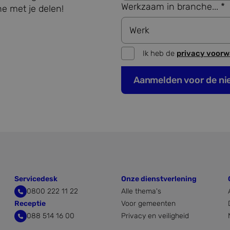
gebruikt om bezoekers-, sessie- en campagnegegevens 
ng.com
Werkzaam in branche... *
e met je delen!
de analyserapporten van de site.
rity.ms
Sessie
Dit is een Microsoft MSN 1st party cookie die we gebruiken
de website voor interne analyses te meten.
1 dag
Deze cookie wordt geassocieerd met Microsoft Clarity analyt
soft
wordt gebruikt om informatie over de sessie van de gebruik
nl
Ik heb de
privacy voor
meerdere paginaweergaven te combineren tot één gebruiker
analytische doeleinden.
1 jaar
Dit is een Microsoft MSN 1st party cookie die zorgt voor de
soft
Aanmelden voor de ni
deze website.
ration
ng.com
nl
1 jaar
Deze cookie wordt gebruikt om gebruikersinteracties en be
website te volgen om de gebruikerservaring en websitefuncti
verbeteren.
1 jaar
Deze cookie wordt veel gebruikt door mijn Microsoft als een
soft
ID. Het kan worden ingesteld door ingesloten microsoft-scr
ration
aangenomen dat het synchroniseert tussen veel verschillend
.com
domeinen, waardoor gebruikers kunnen worden gevolgd.
1 week
Dit is een Microsoft MSN 1st party cookie die we gebruiken
soft
Servicedesk
Onze dienstverlening
de website voor interne analyses te meten.
ration
rity.ms
0800 222 11 22
Alle thema's
9 minuten 56
Deze cookie verzamelt informatie over hoe de eindgebruiker
soft
Receptie
Voor gemeenten
seconden
gebruikt en over eventuele advertenties die de eindgebruike
ration
088 514 16 00
Privacy en veiligheid
gezien voordat hij de genoemde website bezocht.
rity.ms