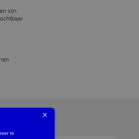
en zijn
zichtbaar
nnen
×
keer te