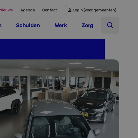
Nieuws
Agenda
Contact
Login (voor gemeenten)
Login (voor gemeenten)
s
Schulden
Werk
Zorg
Open zoek