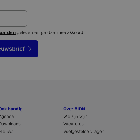
te berekenen voor
 om het gebruik van
ics software. Het
er op te slaan en om
waarden
gelezen en ga daarmee akkoord.
ssessie voor
 goede werking van
euwsbrief
trokkenheid op de
onaliteit te
 unieke gebruikers-
ipts. Algemeen wordt
e Microsoft-
 om het gebruik van
Ook handig
Over BIDN
Agenda
Wie zijn wij?
 de website
Downloads
Vacatures
r mogelijk heeft
Nieuws
Veelgestelde vragen