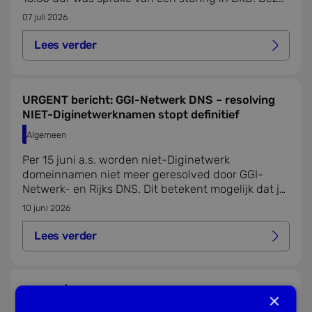
storing had ook gevolgen voor DKD-Inlezen.
07 juli 2026
Lees verder
Lees verder over dkd-storing van 1 t/m 3 juli 2026
URGENT bericht: GGI-Netwerk DNS – resolving
NIET-Diginetwerknamen stopt definitief
Algemeen
Per 15 juni a.s. worden niet-Diginetwerk
domeinnamen niet meer geresolved door GGI-
Netwerk- en Rijks DNS. Dit betekent mogelijk dat je
onze en andere diensten niet meer kan bereiken.
10 juni 2026
Lees verder
Lees verder over urgent bericht: ggi-netwerk dns – res
Update | Verstoring rapportages Voortijdig
×
Schoolverlaten (VSV) en ESF-subsidietoets