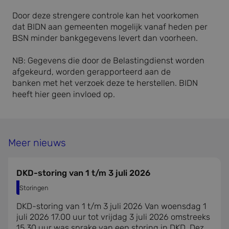
Door
deze strengere
controle
kan het voorkomen
dat
BIDN aan
gemeenten
mogelijk vanaf heden
per
BSN
minder
bank
gegevens
lever
t
dan voorheen.
NB:
Gegevens
die door de Belastingdienst worden
afgekeurd, worden gerapporteerd aan de
banken
met
het verzoek deze te herstellen.
BIDN
heeft hier geen invloed op.
Meer nieuws
DKD-storing van 1 t/m 3 juli 2026
Storingen
DKD-storing van 1 t/m 3 juli 2026 Van woensdag 1
juli 2026 17.00 uur tot vrijdag 3 juli 2026 omstreeks
15.30 uur was sprake van een storing in DKD. Deze