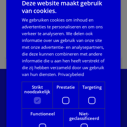
Deze website maakt gebruik
Storingen
van cookies.
Sinds 4 mei jl. zijn de rapportages voor Voortijdig
We gebruiken cookies om inhoud en
Schoolverlaten (VSV) en de ESF-subsidietoets
advertenties te personaliseren en om ons
tijdelijk niet beschikbaar via het portaal.
verkeer te analyseren. We delen ook
02 juni 2026
informatie over uw gebruik van onze site
Lees verder
met onze advertentie- en analysepartners,
die deze kunnen combineren met andere
Lees verder over update | verstoring rapportages voorti
informatie die u aan hen heeft verstrekt of
die zij hebben verzameld door uw gebruik
van hun diensten.
Privacybeleid
Onze servicedesk helpt je graag verder: bel of mail
Strikt
Prestatie
Targeting
met ons voor persoonlijk advies. Wil je direct contact
noodzakelijk
met een specifiek team? Bekijk dan de
telefoonnummers en e-mailadressen op onze
contactpagina.
Functioneel
Niet-
geclassificeerd
Contact opnemen