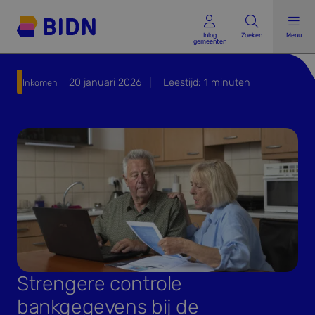
Inlog gemeenten
Inlog
Zoeken
Menu
gemeenten
20 januari 2026
Leestijd:
1
minuten
Inkomen
Strengere controle
bankgegevens bij de