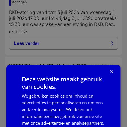
Storingen
DKD-storing van 1 t/m 3 juli 2026 Van woensdag 1
juli 2026 17.00 uur tot vrijdag 3 juli 2026 omstreeks
15.30 uur was sprake van een storing in DKD. Deze
storing had ook gevolgen voor DKD-Inlezen.
07 juli 2026
Lees verder
Lees verder over dkd-storing van 1 t/m 3 juli 2026
URGENT bericht: GGI-Netwerk DNS – resolving
×
NIET-Diginetwerknamen stopt definitief
Deze website maakt gebruik
Algemeen
van cookies.
Per 15 juni a.s. worden niet-Diginetwerk
We gebruiken cookies om inhoud en
domeinnamen niet meer geresolved door GGI-
Netwerk- en Rijks DNS. Dit betekent mogelijk dat je
advertenties te personaliseren en om ons
onze en andere diensten niet meer kan bereiken.
verkeer te analyseren. We delen ook
10 juni 2026
informatie over uw gebruik van onze site
Lees verder
met onze advertentie- en analysepartners,