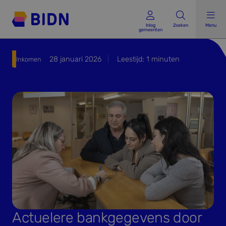
Inlog gemeenten
Inlog
Zoeken
Menu
gemeenten
28 januari 2026
Leestijd:
1
minuten
Inkomen
Actuelere bankgegevens door