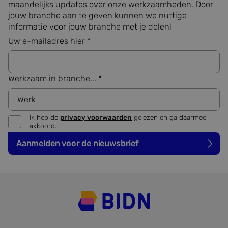
maandelijks updates over onze werkzaamheden. Door
correct
jouw branche aan te geven kunnen we nuttige
_GRECAPTCHA
5 maanden 4
Google
Google LLC
informatie voor jouw branche met je delen!
weken
reCAP
www.google.com
plaatst
Uw e-mailadres hier *
noodza
cookie
(_GREC
Google Privacy Policy
wannee
wordt 
Werkzaam in branche... *
met he
de risi
PHPSESSID
Sessie
Cookie
PHP.net
gegene
www.bidn.nl
applica
Ik heb de
privacy voorwaarden
gelezen en ga daarmee
basis 
akkoord.
taal. Di
identif
Aanmelden voor de nieuwsbrief
algeme
doelei
wordt 
om var
van
gebruik
te ond
Het is 
gespro
willeke
gegene
nummer