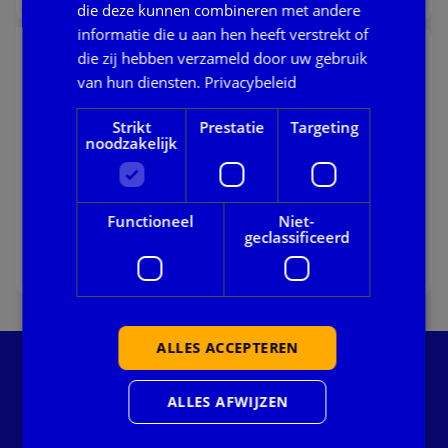
die deze kunnen combineren met andere
Lees verder over urgent bericht: ggi-netwerk dns – res
informatie die u aan hen heeft verstrekt of
die zij hebben verzameld door uw gebruik
Update | Verstoring rapportages Voortijdig
Schoolverlaten (VSV) en ESF-subsidietoets
van hun diensten.
Privacybeleid
Storingen
Strikt
Prestatie
Targeting
noodzakelijk
Sinds 4 mei jl. zijn de rapportages voor Voortijdig
Schoolverlaten (VSV) en de ESF-subsidietoets
tijdelijk niet beschikbaar via het portaal.
02 juni 2026
Functioneel
Niet-
geclassificeerd
Lees verder
Lees verder over update | verstoring rapportages voorti
ALLES ACCEPTEREN
Onze servicedesk helpt je graag verder: bel of mail
met ons voor persoonlijk advies. Wil je direct contact
ALLES AFWIJZEN
met een specifiek team? Bekijk dan de
telefoonnummers en e-mailadressen op onze