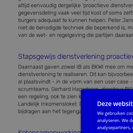
altijd eenvoudig dergelijke 'proactieve dienstve
gegevensdeling vaak veel tijd kost of soms zel
burgers adequaat te kunnen helpen. Peter Jansz,
niet de benodigde techniek die beperkend is, ma
van de wet- en regelgeving die partijen daaraa
Stapsgewijs dienstverlening proactie
Daarnaast gaven zowel IB als BKWI mee om met
dienstverlening te realiseren. Dit kan bijvoorbee
al plaatsvindt - in de vorm van een user case -
scrumteams. Gerhard Hagedoorn, directeur BKW
een regeling, ook te zien krijgen voor welke a
Deze websit
Landelijk Inkomensloket. Dit project staat nog
bijdragen aan het tegengaan van het niet-gebr
We gebruiken coo
analyseren. We de
analysepartners,
Ketensamenwerking is nodig voor pro