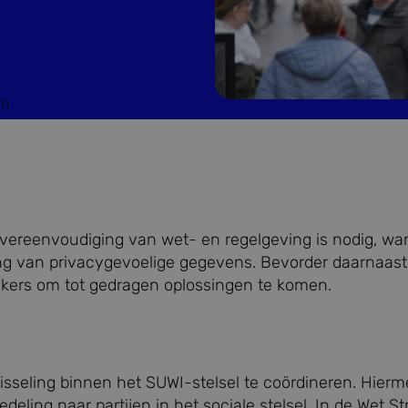
en
: vereenvoudiging van wet- en regelgeving is nodig, wa
ling van privacygevoelige gegevens. Bevorder daarnaast
ikers om tot gedragen oplossingen te komen.
isseling binnen het SUWI-stelsel te coördineren. Hier
edeling naar partijen in het sociale stelsel. In de Wet S