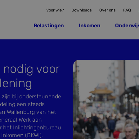
Voor wie?
Downloads
Over ons
FAQ
Belastingen
Inkomen
Onderwij
 nodig voor
lening
 zijn bij ondersteunende
sdeling een steeds
van Wallenburg van het
eneraal Werk aan
r het Inlichtingenbureau
& Inkomen (BKWI).