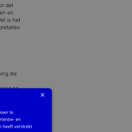
or dat
ten en
WI is het
pretaties
ning die
vraag op
×
et
keer te
tentie- en
 heeft verstrekt