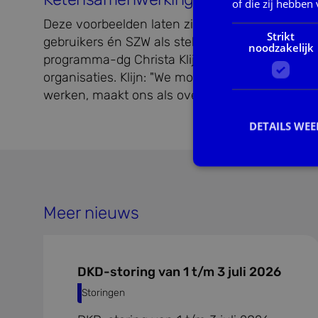
of die zij hebbe
Deze voorbeelden laten zien dat ketensamenwer
Strikt
gebruikers én SZW als stelselverantwoordelijke
noodzakelijk
programma-dg Christa Klijn was dit dan ook éé
organisaties. Klijn: "We moeten de krachten bu
werken, maakt ons als overheid krachtiger."
DETAILS WE
S
Meer nieuws
Strikt noodzakelijke
accountbeheer. De we
Naam
DKD-storing van 1 t/m 3 juli 2026
CookieScriptConse
Storingen