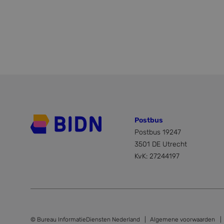
Postbus
Postbus 19247
3501 DE Utrecht
KvK: 27244197
© Bureau InformatieDiensten Nederland
Algemene voorwaarden