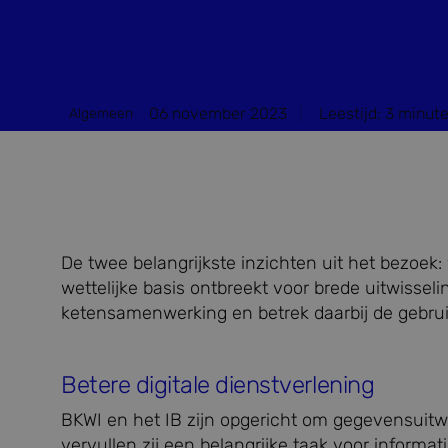
06 november 2023
Leestijd:
3
minut
Algemeen
De twee belangrijkste inzichten uit het bezoek
wettelijke basis ontbreekt voor brede uitwisse
ketensamenwerking en betrek daarbij de gebru
Betere digitale dienstverlening
BKWI en het IB zijn opgericht om gegevensuitw
vervullen zij een belangrijke taak voor informati