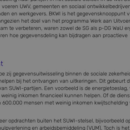
) voeren UWV, gemeenten en sociaal ontwikkelbedrijv
enden en werkgevers. BKWI is het gegevensknooppunt v
Aangezien het doel van het programma Werk aan Uitvoe
aam te verbeteren, waren zowel de SG als p-DG WaU er
oren hoe gegevensdeling kan bijdragen aan proactieve
t
e zij gegevensuitwisseling binnen de sociale zekerhei
pen bij het ontvangen van uitkeringen. Dit gebeurt d
an SUWI-partijen. Een voorbeeld is de energietoeslag, 
einig inkomen financieel kunnen helpen. Of de diens
 ruim 600.000 mensen met weinig inkomen kwijtschelding
eer opdrachten buiten het SUWI-stelsel, bijvoorbeeld o
hulpverlening en arbeidsbemiddeling (VUM). Toch is het