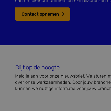
dan de telefoonnummers en e-mailadressen op
_clsk
Micro
.bidn.
Contact opnemen
SRM_B
Micro
Corpo
.c.bi
_clck
.bidn.
MUID
Micro
Corpo
.bing
Blijf op de hoogte
MR
Micro
Corpo
Meld je aan voor onze nieuwsbrief. We sturen 
.c.cla
over onze werkzaamheden. Door jouw branche
ANONCHK
Micro
kunnen we nuttige informatie voor jouw branch
Corpo
.c.cla