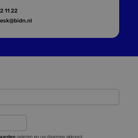
ics software. Het
2 11 22
er op te slaan en om
ssessie voor
desk@bidn.nl
 goede werking van
trokkenheid op de
onaliteit te
 unieke gebruikers-
ipts. Algemeen wordt
e Microsoft-
 om het gebruik van
 de website
r mogelijk heeft
waarden
gelezen en ga daarmee akkoord.