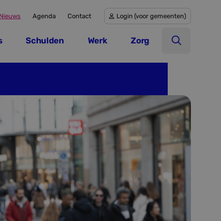
Nieuws
Agenda
Contact
Login (voor gemeenten)
Login (voor gemeenten)
s
Schulden
Werk
Zorg
Open zoek