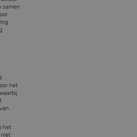
en samen
oor
ring
g
d
oor het
waarbij
t
 van
p het
 niet