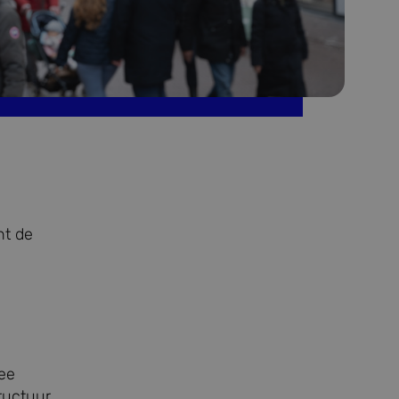
nt de
mee
tructuur