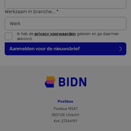
plaatst
noodza
Werkzaam in branche... *
cookie
(_GREC
Google Privacy Policy
wannee
wordt 
met he
de risi
Ik heb de
privacy voorwaarden
gelezen en ga daarmee
akkoord.
PHPSESSID
Sessie
Cookie
PHP.net
gegene
www.bidn.nl
Aanmelden voor de nieuwsbrief
applica
basis 
taal. Di
identif
algeme
doelei
wordt 
om var
van
gebruik
te ond
Het is 
gespro
Postbus
willeke
gegene
Postbus 19247
nummer
wordt g
3501 DE Utrecht
kan spe
KvK: 27244197
voor de
een go
voorbee