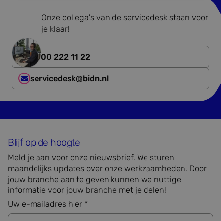
Strikt noodzakelijk
Prestatie
Targeting
Onze collega's van de servicedesk staan voor
je klaar!
Functioneel
Niet-geclassificeerd
Strikt noodzakelijke cookies maken de
kernfunctionaliteiten van de website mogelijk, zoals
0800 222 11 22
gebruikersaanmelding en accountbeheer. De
website kan niet goed worden gebruikt zonder de
servicedesk@bidn.nl
strikt noodzakelijke cookies.
Aanbieder
/
Naam
Vervaldatum
Omschr
Domein
CookieScriptConsent
4 weken 2
Deze c
CookieScript
dagen
wordt 
www.bidn.nl
door d
Script.
Blijf op de hoogte
om de
cookie
Meld je aan voor onze nieuwsbrief. We sturen
van be
onthou
maandelijks updates over onze werkzaamheden. Door
cookie
van Co
jouw branche aan te geven kunnen we nuttige
Script.
informatie voor jouw branche met je delen!
noodza
correct
Uw e-mailadres hier *
_GRECAPTCHA
5 maanden 4
Google
Google LLC
weken
reCAP
www.google.com