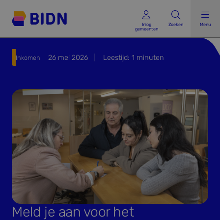
Inlog gemeenten
Inlog
Zoeken
Menu
gemeenten
26 mei 2026
Leestijd:
1
minuten
Inkomen
Meld je aan voor het