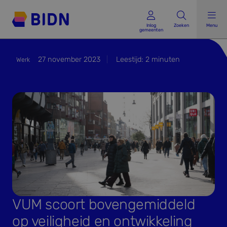
Inlog gemeenten
Inlog
Zoeken
Menu
gemeenten
27 november 2023
Leestijd:
2
minuten
Werk
VUM scoort bovengemiddeld
op veiligheid en ontwikkeling