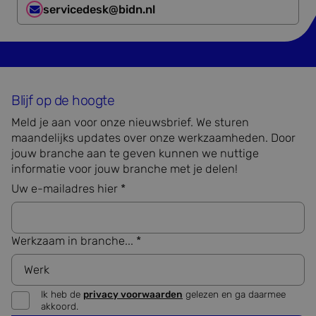
cookie
servicedesk@bidn.nl
van be
onthou
cookie
van Co
Script.
noodza
correct
_GRECAPTCHA
5 maanden 4
Google
Google LLC
Blijf op de hoogte
weken
reCAP
www.google.com
plaatst
Meld je aan voor onze nieuwsbrief. We sturen
noodza
cookie
maandelijks updates over onze werkzaamheden. Door
(_GREC
jouw branche aan te geven kunnen we nuttige
Google Privacy Policy
wannee
wordt 
informatie voor jouw branche met je delen!
met he
de risi
Uw e-mailadres hier *
PHPSESSID
Sessie
Cookie
PHP.net
gegene
www.bidn.nl
applica
basis 
Werkzaam in branche... *
taal. Di
identif
algeme
doelei
wordt 
om var
Ik heb de
privacy voorwaarden
gelezen en ga daarmee
van
akkoord.
gebruik