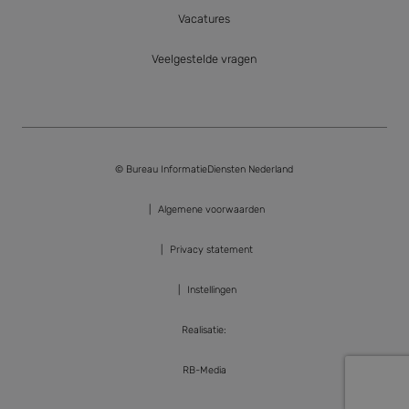
analytics software.
Het wordt gebruikt
Vacatures
om informatie over
de sessie van de
gebruiker op te slaan
Veelgestelde vragen
en om meerdere
paginaweergaven te
combineren tot één
gebruikerssessie voor
analytische
doeleinden.
SRM_B
1 jaar
Dit is een Microsoft
Microsoft
MSN 1st party cookie
© Bureau InformatieDiensten Nederland
Corporation
die zorgt voor de
.c.bing.com
goede werking van
deze website.
Algemene voorwaarden
_clck
.bidn.nl
1 jaar
Deze cookie wordt
gebruikt om
Privacy statement
gebruikersinteracties
en betrokkenheid op
de website te volgen
Instellingen
om de
gebruikerservaring en
websitefunctionaliteit
Realisatie:
te verbeteren.
MUID
1 jaar
Deze cookie wordt
Microsoft
RB-Media
veel gebruikt door
Corporation
mijn Microsoft als
.bing.com
een unieke