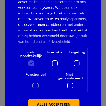
advertenties te personaliseren en om ons
Algemeen
verkeer te analyseren. We delen ook
informatie over uw gebruik van onze site
Per 15 juni a.s. worden niet-Diginetwerk
domeinnamen niet meer geresolved door GGI-
met onze advertentie- en analysepartners,
Netwerk- en Rijks DNS. Dit betekent mogelijk dat je
die deze kunnen combineren met andere
onze en andere diensten niet meer kan bereiken.
informatie die u aan hen heeft verstrekt of
10 juni 2026
die zij hebben verzameld door uw gebruik
Lees verder
van hun diensten.
Privacybeleid
Lees verder over urgent bericht: ggi-netwerk dns – res
Strikt
Prestatie
Targeting
noodzakelijk
Update | Verstoring rapportages Voortijdig
Schoolverlaten (VSV) en ESF-subsidietoets
Storingen
Functioneel
Niet-
geclassificeerd
Sinds 4 mei jl. zijn de rapportages voor Voortijdig
Schoolverlaten (VSV) en de ESF-subsidietoets
tijdelijk niet beschikbaar via het portaal.
02 juni 2026
Lees verder
ALLES ACCEPTEREN