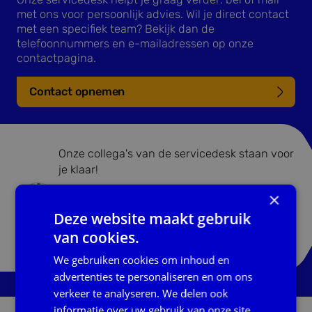
met ons voor persoonlijk advies. Wil je direct contact
met een specifiek team? Bekijk dan de
telefoonnummers en e-mailadressen op onze
contactpagina.
Contact opnemen
Onze collega's van de servicedesk staan voor
je klaar!
×
0800 222 11 22
Deze website maakt gebruik
van cookies.
servicedesk@bidn.nl
We gebruiken cookies om inhoud en
advertenties te personaliseren en om ons
verkeer te analyseren. We delen ook
informatie over uw gebruik van onze site