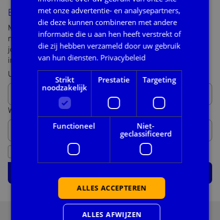
met onze advertentie- en analysepartners,
Blijf op de hoogte
die deze kunnen combineren met andere
Meld je aan voor onze nieuwsbrief. We sturen
informatie die u aan hen heeft verstrekt of
maandelijks updates over onze werkzaamheden. Door
die zij hebben verzameld door uw gebruik
jouw branche aan te geven kunnen we nuttige
van hun diensten.
Privacybeleid
informatie voor jouw branche met je delen!
Uw e-mailadres hier *
Strikt
Prestatie
Targeting
noodzakelijk
Werkzaam in branche... *
Functioneel
Niet-
geclassificeerd
Ik heb de
privacy voorwaarden
gelezen en ga daarmee
akkoord.
Aanmelden voor de nieuwsbrief
ALLES ACCEPTEREN
ALLES AFWIJZEN