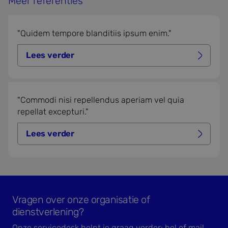
Meer referenties
"Quidem tempore blanditiis ipsum enim."
Lees verder
Quidem tempore blanditiis ipsum enim.
"Commodi nisi repellendus aperiam vel quia
repellat excepturi."
Lees verder
Commodi nisi repellendus aperiam vel quia repellat exc
Vragen over onze organisatie of
dienstverlening?
Onze servicedesk helpt je graag verder: bel of mail