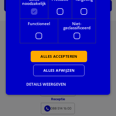
noodzakelijk
Aanmelden voor de nieuwsbrief
Functioneel
Niet-
geclassificeerd
Postbus
ALLES ACCEPTEREN
Postbus 19247
3501 DE Utrecht
KvK: 27244197
ALLES AFWIJZEN
Servicedesk
DETAILS WEERGEVEN
0800 222 11 22
Receptie
Strikt noodzakelijk
Prestatie
Targeting
088 514 16 00
Functioneel
Niet-geclassificeerd