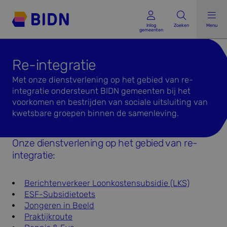
Inlog gemeenten
Inlog
Zoeken
Menu
gemeenten
Re-integratie
Met onze dienstverlening op het gebied van re-
integratie ondersteunt BIDN gemeenten bij het
voorkomen en bestrijden van sociale uitsluiting van
kwetsbare groepen binnen de samenleving.
Onze dienstverlening op het gebied van re-
integratie:
Berichtenverkeer Loonkostensubsidie (LKS)
ESF-Subsidietoets
Jongeren in Beeld
Praktijkroute