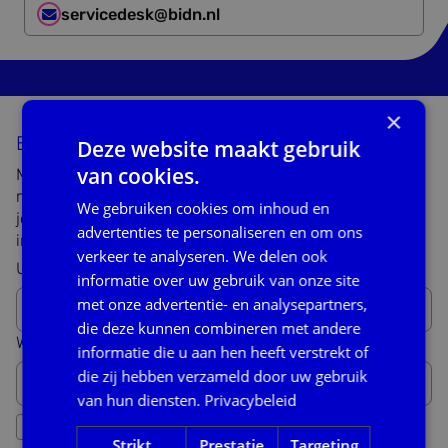
servicedesk@bidn.nl
×
Blijf op de hoogte
Deze website maakt gebruik
van cookies.
Meld je aan voor onze nieuwsbrief. We sturen
maandelijks updates over onze werkzaamheden. Door
We gebruiken cookies om inhoud en
jouw branche aan te geven kunnen we nuttige
advertenties te personaliseren en om ons
informatie voor jouw branche met je delen!
verkeer te analyseren. We delen ook
Uw e-mailadres hier *
informatie over uw gebruik van onze site
met onze advertentie- en analysepartners,
die deze kunnen combineren met andere
Werkzaam in branche... *
informatie die u aan hen heeft verstrekt of
die zij hebben verzameld door uw gebruik
van hun diensten.
Privacybeleid
Ik heb de
privacy voorwaarden
gelezen en ga daarmee
akkoord.
Strikt
Prestatie
Targeting